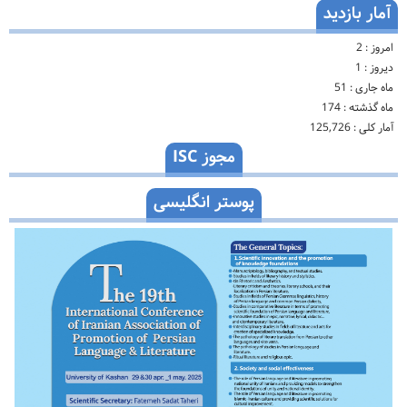
آمار بازدید
امروز :
2
دیروز :
1
ماه جاری :
51
ماه گذشته :
174
آمار کلی :
125,726
مجوز ISC
پوستر انگلیسی