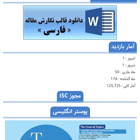
آمار بازدید
امروز :
1
دیروز :
1
ماه جاری :
50
ماه گذشته :
174
آمار کلی :
125,725
مجوز ISC
پوستر انگلیسی